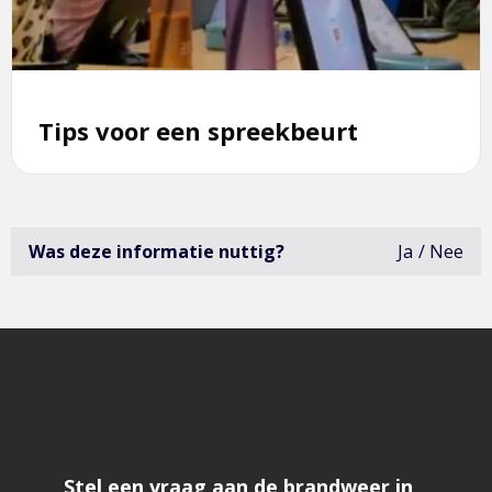
spreekbeurt
Tips voor een spreekbeurt
Was deze informatie nuttig?
Ja
Nee
deze
infor
was
niet
erg
bruik
open
het
formu
om
feedb
te
geve
Stel een vraag aan de brandweer in