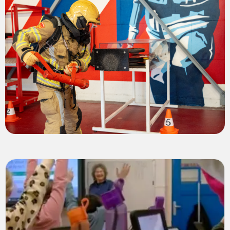
Lees
meer
over
Tips
voor
een