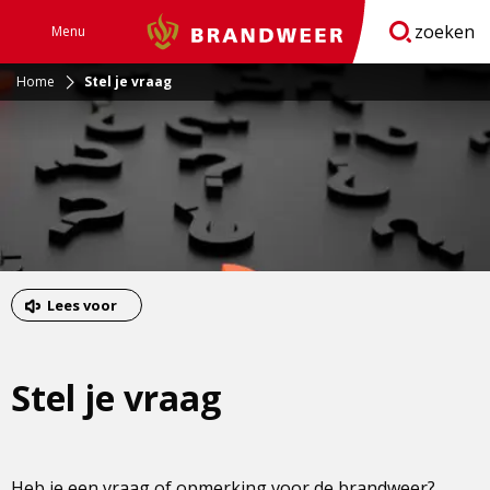
zoeken
Menu
Brandweer
Open
navigatie
Home
Stel je vraag
Lees voor
Stel je vraag
Heb je een vraag of opmerking voor de brandweer?