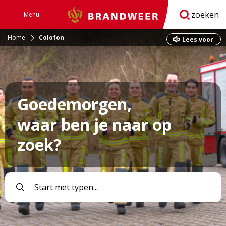
zoeken
Menu
Brandweer
Open
navigatie
Home
Colofon
Lees voor
Goedemorgen,
waar ben je naar op
zoek?
Vul
een
zoekterm
in