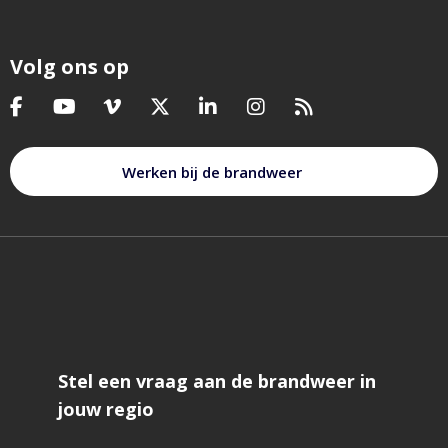
Volg ons op
Bezoek
Bezoek
Bezoek
Bezoek
Bezoek
Bezoek
Bezoek
onze
onze
onze
onze
onze
onze
onze
facebook
youtube
vimeo
twitter
linkedin
instagram
feed
Werken bij de brandweer
pagina
pagina
pagina
pagina
pagina
pagina
Stel een vraag aan de brandweer in
jouw regio