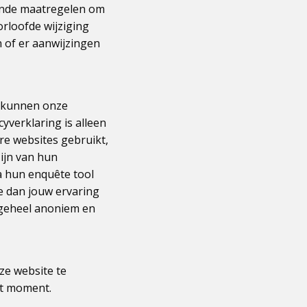
ende maatregelen om
rloofde wijziging
n of er aanwijzingen
n kunnen onze
yverklaring is alleen
re websites gebruikt,
zijn van hun
ia hun enquête tool
e dan jouw ervaring
t geheel anoniem en
ze website te
it moment.