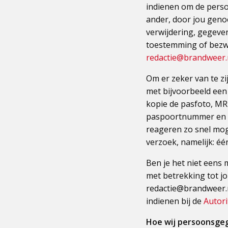
indienen om de pers
ander, door jou genoe
verwijdering, gegeve
toestemming of bezw
redactie@brandweer.
Om er zeker van te zij
met bijvoorbeeld een
kopie de pasfoto, MR
paspoortnummer en B
reageren zo snel moge
verzoek, namelijk: é
Ben je het niet eens 
met betrekking tot j
redactie@brandweer.nl
indienen bij de
Autor
Hoe wij persoonsge