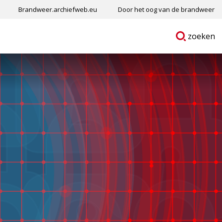
Brandweer.archiefweb.eu
Door het oog van de brandweer
Ga
p
zoeken
naar