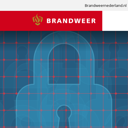
Brandweernederland.nl
Brandweer