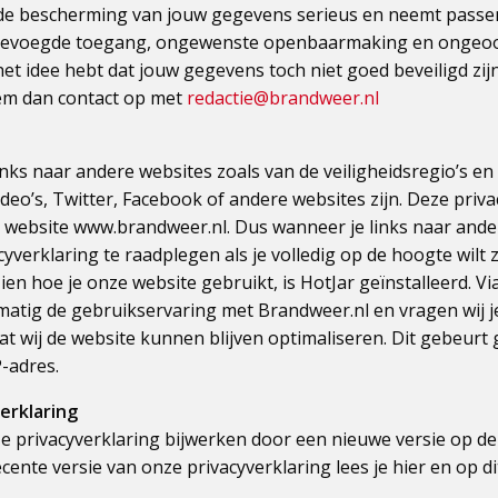
de bescherming van jouw gegevens serieus en neemt pass
onbevoegde toegang, ongewenste openbaarmaking en ongeoo
 het idee hebt dat jouw gegevens toch niet goed beveiligd zij
eem dan contact op met
redactie@brandweer.nl
inks naar andere websites zoals van de veiligheidsregio’s e
eo’s, Twitter, Facebook of andere websites zijn. Deze privac
 website www.brandweer.nl. Dus wanneer je links naar ande
cyverklaring te raadplegen als je volledig op de hoogte wilt 
zien hoe je onze website gebruikt, is HotJar geïnstalleerd. V
lmatig de gebruikservaring met Brandweer.nl en vragen wij j
at wij de website kunnen blijven optimaliseren. Dit gebeur
-adres.
erklaring
e privacyverklaring bijwerken door een nieuwe versie op de
cente versie van onze privacyverklaring lees je hier en op d