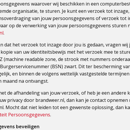
oonsgegevens waarover wij beschikken in een computerbest
mde organisatie, te sturen. Je kunt een verzoek tot inzage, 
nsoverdraging van jouw persoonsgegevens of verzoek tot i
aar op de verwerking van jouw persoonsgegevens sturen 
nl
.
n dat het verzoek tot inzage door jou is gedaan, vragen wij j
 kopie van uw identiteitsbewijs met het verzoek mee te stur
Z (machine readable zone, de strook met nummers onderaa
urgerservicenummer (BSN) zwart. Dit ter bescherming van
lijk, en binnen de volgens wettelijk vastgestelde termijnen 
én maand na ontvangst.
met de afhandeling van jouw verzoek, of heb je een andere k
ouw privacy door brandweer.nl, dan kan je contact opnemen
. Mocht dat niet leiden tot een gewenste oplossing, dan ka
iteit Persoonsgegevens
.
gevens beveiligen