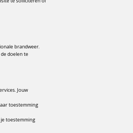
ite te solliciteren of
ionale brandweer.
 de doelen te
ervices. Jouw
 daar toestemming
r je toestemming