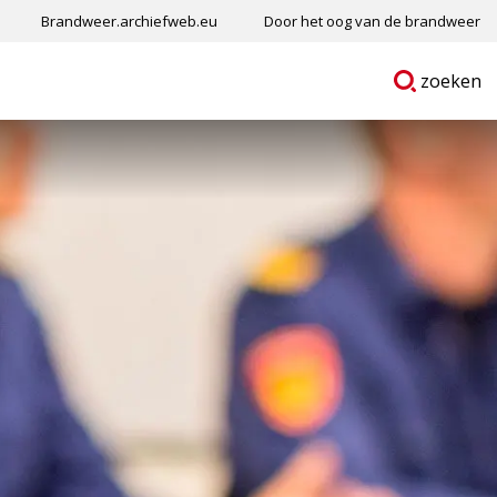
Brandweer.archiefweb.eu
Door het oog van de brandweer
Ga
p
zoeken
naar