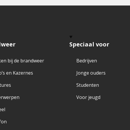
dweer
Speciaal voor
en bij de brandweer
Bedrijven
o’s en Kazernes
Jonge ouders
tures
Studenten
erwerpen
Voor jeugd
eel
fon