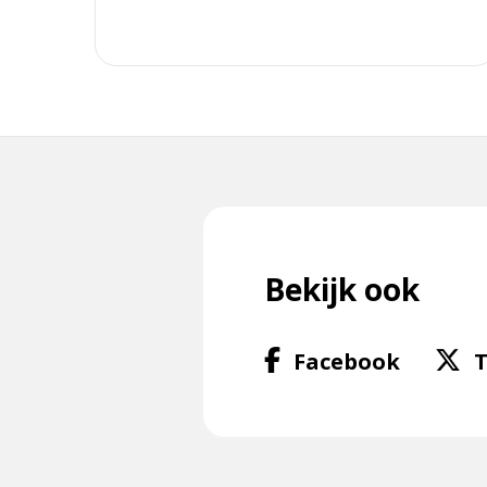
Bekijk ook
Volg
Facebook
T
ons
op
Facebo
f