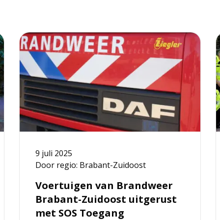
Lees
L
meer
over
o
Voertuigen
M
van
a
Brandweer
Brabant-
i
Zuidoost
h
uitgerust
z
met
g
9 juli 2025
SOS
b
Door regio: Brabant-Zuidoost
Toegang
v
2
Voertuigen van Brandweer
j
Brabant-Zuidoost uitgerust
met SOS Toegang