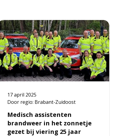
ees
meer
ver
edisch
ssistenten
brandweer
n
et
onnetje
ezet
17 april 2025
ij
Door regio: Brabant-Zuidoost
iering
5
Medisch assistenten
aar
brandweer in het zonnetje
samenwerking
gezet bij viering 25 jaar