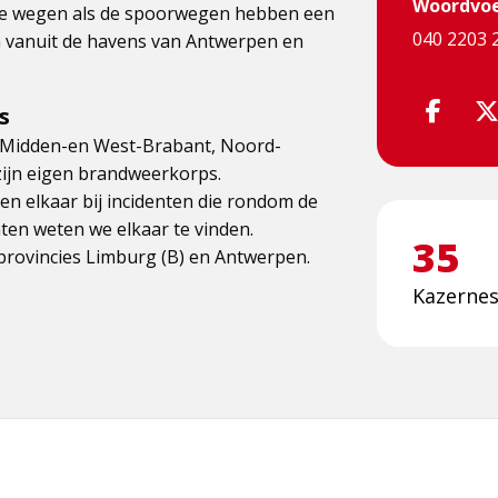
Woordvoe
 de wegen als de spoorwegen hebben een
040 2203 
en vanuit de havens van Antwerpen en
Volg
s
o Midden-en West-Brabant, Noord-
ons
zijn eigen brandweerkorps.
via
n elkaar bij incidenten die rondom de
ten weten we elkaar te vinden.
Face
35
 provincies Limburg (B) en Antwerpen.
Kazerne