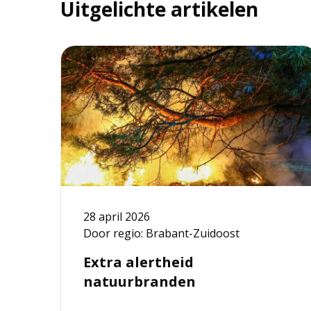
Uitgelichte artikelen
Lees
meer
over
Extra
alertheid
natuurbranden
28 april 2026
Door regio: Brabant-Zuidoost
Extra alertheid
natuurbranden