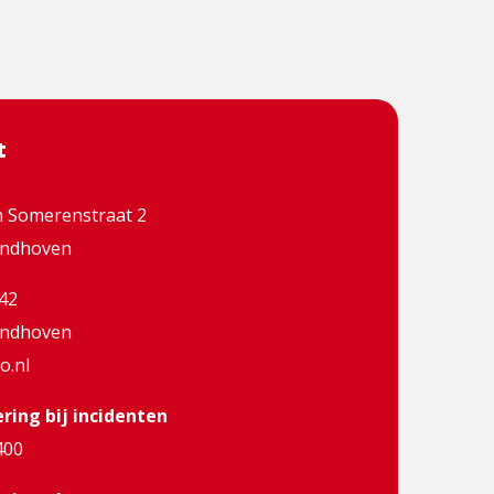
t
 Somerenstraat 2
indhoven
42
indhoven
o.nl
ing bij incidenten
400