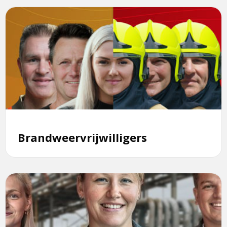
Lees
meer
over
Brandweervrijwilligers
Brandweervrijwilligers
Lees
meer
over
Traineeship