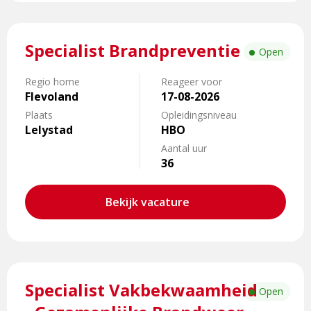
Lees
Specialist Brandpreventie
meer
Open
over
Specialist
Regio home
Reageer voor
Flevoland
17-08-2026
Brandpreventie
Plaats
Opleidingsniveau
Lelystad
HBO
Aantal uur
36
Bekijk vacature
Lees
Specialist Vakbekwaamheid
meer
Open
over