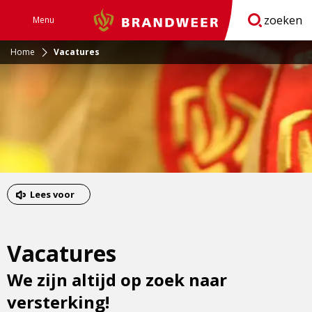
zoeken
Menu
Brandweer
Open
navigatie
Home
Vacatures
Lees voor
Vacatures
We zijn altijd op zoek naar
versterking!