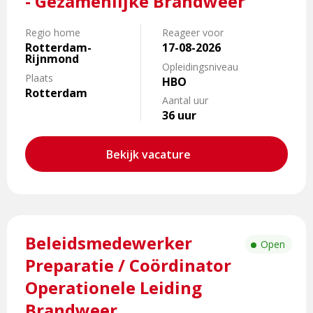
- Gezamenlijke Brandweer
Specialist
Vakbekwaamheid
Regio home
Reageer voor
-
Rotterdam-
17-08-2026
Rijnmond
Gezamenlijke
Opleidingsniveau
Brandweer
Plaats
HBO
Rotterdam
Aantal uur
36 uur
Bekijk vacature
Lees
Beleidsmedewerker
meer
Open
over
Preparatie / Coördinator
Beleidsmedewerker
Operationele Leiding
Preparatie
Brandweer
/