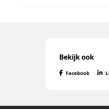
Bekijk ook
Volg
Facebook
L
ons
op
Facebo
f