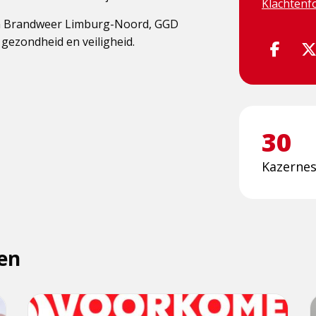
Klachtenf
en Brandweer Limburg-Noord, GGD
ezondheid en veiligheid.
Volg
ons
via
Face
30
Kazerne
en
Lees
L