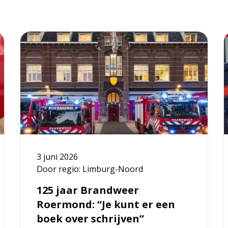
Lees
L
meer
over
o
125
V
jaar
B
Brandweer
L
Roermond:
“Je
v
kunt
er
i
3 juni 2026
een
j
Door regio: Limburg-Noord
boek
N
over
125 jaar Brandweer
schrijven”
Roermond: “Je kunt er een
boek over schrijven”