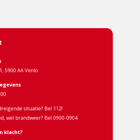
t
s
1, 5900 AA Venlo
egevens
000
eigende situatie? Bel 112!
d, wel brandweer? Bel 0900-0904
n klacht?