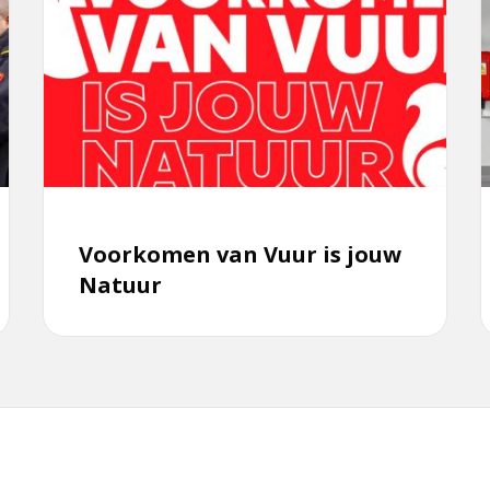
meer
over
o
Voorkomen
T
van
Vuur
is
jouw
Natuur
Voorkomen van Vuur is jouw
Natuur