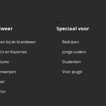
dweer
Speciaal voor
en bij de brandweer
Bedrijven
o’s en Kazernes
Jonge ouders
tures
Studenten
erwerpen
Voor jeugd
eel
fon