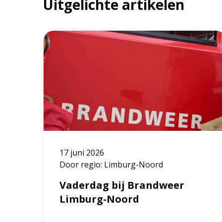
Uitgelichte artikelen
Lees
meer
over
Vaderdag
bij
Brandweer
Limburg-
Noord
17 juni 2026
Door regio: Limburg-Noord
Vaderdag bij Brandweer
Limburg-Noord