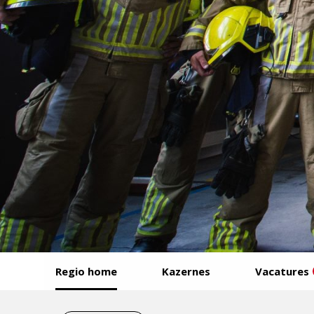
Start
Regio home
Kazernes
Vacatures
van
het
Eind
menu