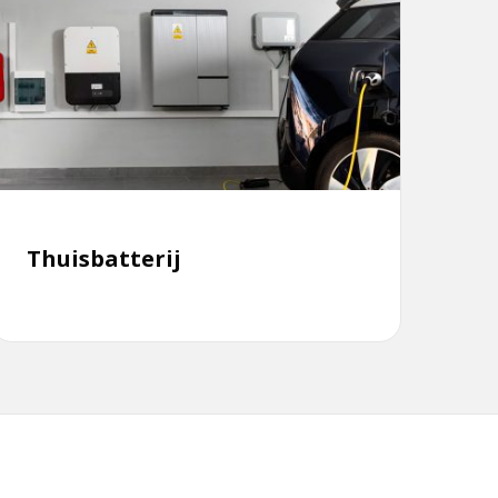
meer
ver
huisbatterij
Thuisbatterij