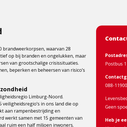
d
Contac
30 brandweerkorpsen, waarvan 28
Postadre
ectief op bij branden en ongelukken, maar
en van grootschalige crisissituaties.
Postbus 1
en, beperken en beheersen van risico’s
Contactg
088-1190
ezondheid
ligheidsregio Limburg-Noord.
Levensbedr
veiligheidsregio’s in ons land die op
Geen spoe
kt aan rampenbestrijding en
oord werkt samen met 15 gemeenten van
Heb je ee
al ruim een half miljoen inwoners.