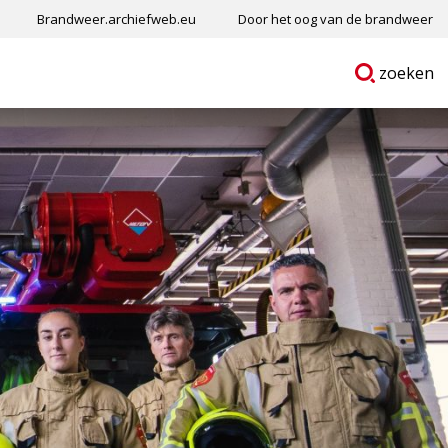
Brandweer.archiefweb.eu
Door het oog van de brandweer
Ga
p
zoeken
naar