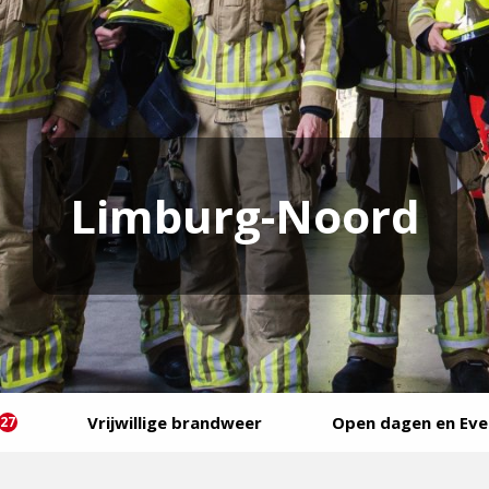
Limburg-Noord
Vrijwillige brandweer
Open dagen en Ev
27