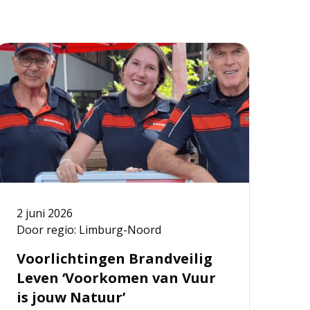
ees
meer
ver
oorlichtingen
randveilig
even
‘Voorkomen
an
Vuur
s
2 juni 2026
ouw
Door regio: Limburg-Noord
atuur’
Voorlichtingen Brandveilig
Leven ‘Voorkomen van Vuur
is jouw Natuur’