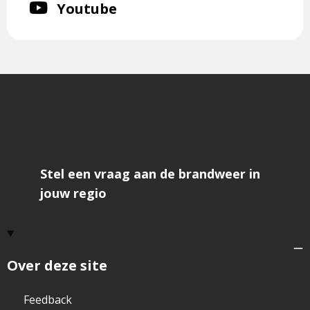
Volg
Youtube
op
twitter
ons
Instagram
op
Youtube
Stel een vraag aan de brandweer in
jouw regio
Over deze site
Feedback