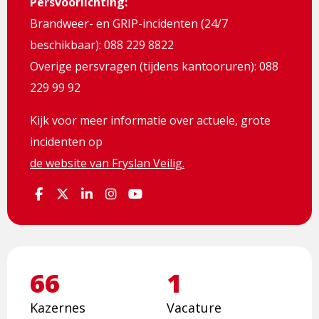
Persvoorlichting:
Brandweer- en GRIP-incidenten (24/7
beschikbaar): 088 229 8822
Overige persvragen (tijdens kantooruren): 088
229 99 92
Kijk voor meer informatie over actuele, grote
incidenten op
de website van Fryslan Veilig.
Volg
Volg
Volg
Volg
Volg
ons
ons
ons
ons
ons
via
via
via
via
via
Facebook
Twitter
Linkedin
Instagram
Youtube
66
1
Kazernes
Vacature