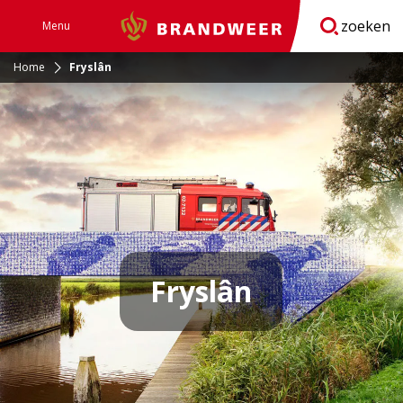
zoeken
Menu
Brandweer
Open
navigatie
Home
Fryslân
Fryslân