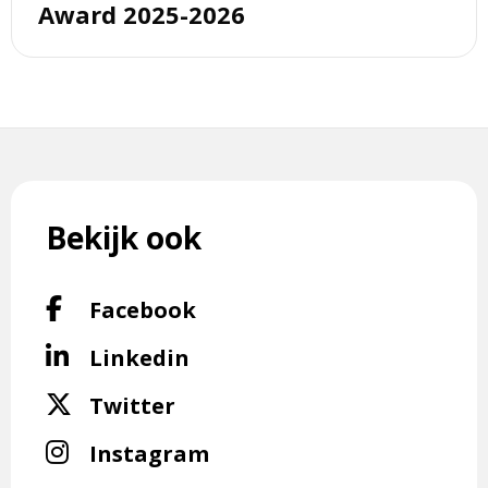
Award 2025-2026
Bekijk ook
Volg
Facebook
ons
Volg
Linkedin
op
ons
Facebook-
Volg
Twitter
op
f
ons
Linkedin-
Volg
Instagram
op
in
ons
X-