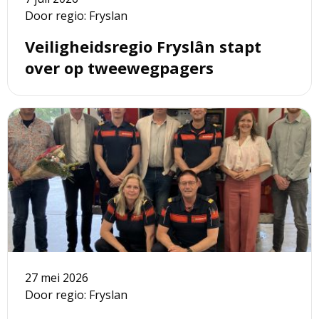
Door regio: Fryslan
Veiligheidsregio Fryslân stapt
over op tweewegpagers
Lees
meer
over
Nieuwe
overeenkomst
voor
onderhoud
waterpompen
brandweervoertuigen
27 mei 2026
Door regio: Fryslan