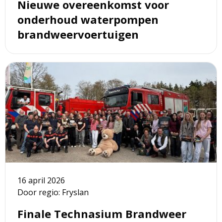
Nieuwe overeenkomst voor
onderhoud waterpompen
brandweervoertuigen
Lees
meer
over
Finale
Technasium
Brandweer
Award
2025-
2026
16 april 2026
Door regio: Fryslan
Finale Technasium Brandweer