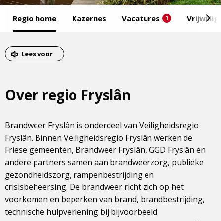
Start
Regio home
Kazernes
Vacatures
Vrijwilli
1
van
het
Eind
menu
van
Lees voor
het
menu
Over regio Fryslân
Brandweer Fryslân is onderdeel van Veiligheidsregio
Fryslân. Binnen Veiligheidsregio Fryslân werken de
Friese gemeenten, Brandweer Fryslân, GGD Fryslân en
andere partners samen aan brandweerzorg, publieke
gezondheidszorg, rampenbestrijding en
crisisbeheersing. De brandweer richt zich op het
voorkomen en beperken van brand, brandbestrijding,
technische hulpverlening bij bijvoorbeeld