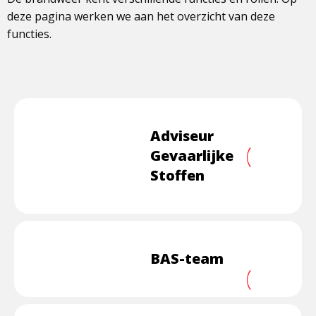
deze pagina werken we aan het overzicht van deze
functies.
Adviseur
Gevaarlijke
Lees
Stoffen
meer
overAdvis
Gevaarlijk
Stoffen
BAS-team
Lees
meer
overBAS-