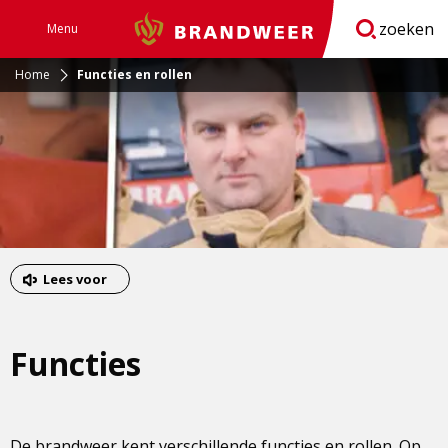
zoeken
Menu
Brandweer
Open
navigatie
Home
Functies en rollen
Lees voor
Functies
De brandweer kent verschillende functies en rollen. Op