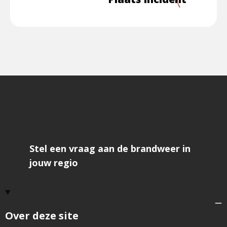
Lees
meer
overCom
Plaats
Incident
Stel een vraag aan de brandweer in
jouw regio
Over deze site