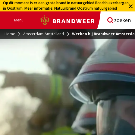
Op dit moment is er een grote brand in natuurgebied Boschhuizerbergen
in Oostrum. Meer informatie:
Natuurbrand Oostrum natuurgebied
Boschhuizerbergen | Veiligheidsregio Limburg-Noord
zoeken
Menu
Brandweer
Open
navigatie
Home
Amsterdam-Amstelland
Werken bij Brandweer Amsterd