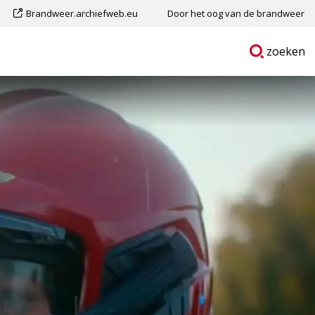
Dit
Brandweer.archiefweb.eu
Door het oog van de brandweer
is
Ga
p
zoeken
een
naar
externe
pagina