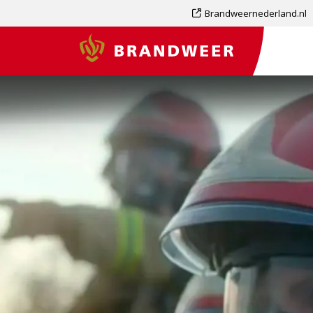
Dit
Brandweernederland.nl
is
Brandweer
een
externe
pagina