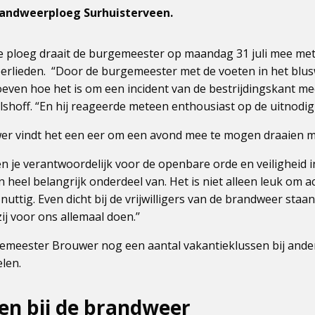
randweerploeg Surhuisterveen.
e ploeg draait de burgemeester op maandag 31 juli mee me
eerlieden. “Door de burgemeester met de voeten in het blusw
oeven hoe het is om een incident van de bestrijdingskant me
lshoff. “En hij reageerde meteen enthousiast op de uitnodigi
r vindt het een eer om een avond mee te mogen draaien me
en je verantwoordelijk voor de openbare orde en veiligheid 
 heel belangrijk onderdeel van. Het is niet alleen leuk om a
nuttig. Even dicht bij de vrijwilligers van de brandweer sta
ij voor ons allemaal doen.’’
meester Brouwer nog een aantal vakantieklussen bij ander
len.
en bij de brandweer