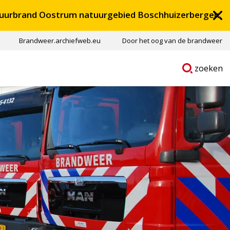
uurbrand Oostrum natuurgebied Boschhuizerbergen
Brandweer.archiefweb.eu
Door het oog van de brandweer
Ga
p
zoeken
naar