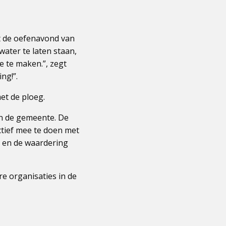
t de oefenavond van
ater te laten staan,
e te maken.”, zegt
ng!”.
t de ploeg.
in de gemeente. De
ctief mee te doen met
an en de waardering
e organisaties in de