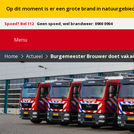
Op dit moment is er een grote brand in natuurgebi
Spoed? Bel 112
Geen spoed, wel brandweer: 0900 0904
Menu
Open
navigatie
Home
Actueel
Burgemeester Brouwer doet vakan