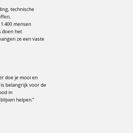
ing, technische
ffen,
a 1.400 mensen
s doen het
vangen ze een vaste
er doe je mooi en
 is belangrijk voor de
ood in
blijven helpen.”