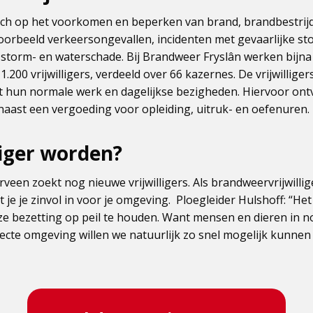
ich op het voorkomen en beperken van brand, brandbestrijd
voorbeeld verkeersongevallen, incidenten met gevaarlijke sto
 storm- en waterschade. Bij Brandweer Fryslân werken bijn
200 vrijwilligers, verdeeld over 66 kazernes. De vrijwilliger
 hun normale werk en dagelijkse bezigheden. Hiervoor ont
aast een vergoeding voor opleiding, uitruk- en oefenuren.
liger worden?
een zoekt nog nieuwe vrijwilligers. Als brandweervrijwillig
 je je zinvol in voor je omgeving. Ploegleider Hulshoff: “Het
bezetting op peil te houden. Want mensen en dieren in n
ecte omgeving willen we natuurlijk zo snel mogelijk kunnen 