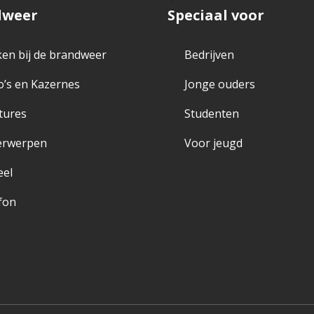
dweer
Speciaal voor
en bij de brandweer
Bedrijven
o’s en Kazernes
Jonge ouders
tures
Studenten
erwerpen
Voor jeugd
eel
fon