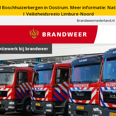
ed Boschhuizerbergen in Oostrum. Meer informatie:
Nat
| Veiligheidsregio Limburg-Noord
Brandweernederland.nl
Brandweer
tiewerk bij brandweer