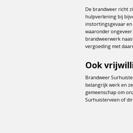
De brandweer richt z
hulpverlening bij bij
instortingsgevaar en
waaronder ongeveer 1.
brandweerwerk naast
vergoeding met daarn
Ook vrijwil
Brandweer Surhuisterv
belangrijk werk en zet
gemeenschap om onze 
Surhuisterveen of dir