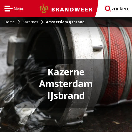
zoeken
Menu
Brandweer
Open
navigatie
Home
Kazernes
Amsterdam IJsbrand
Kazerne
Amsterdam
IJsbrand