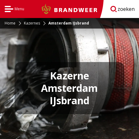
zoeken
Menu
Brandweer
Open
navigatie
Home
Kazernes
Amsterdam IJsbrand
Kazerne
Amsterdam
IJsbrand