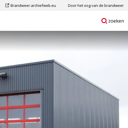
Dit
Brandweer.archiefweb.eu
Door het oog van de brandweer
is
Ga
p
zoeken
een
naar
externe
pagina