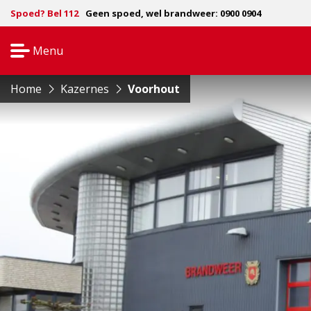
Spoed? Bel 112
Geen spoed, wel brandweer: 0900 0904
Menu
Open
navigatie
Home
Kazernes
Voorhout