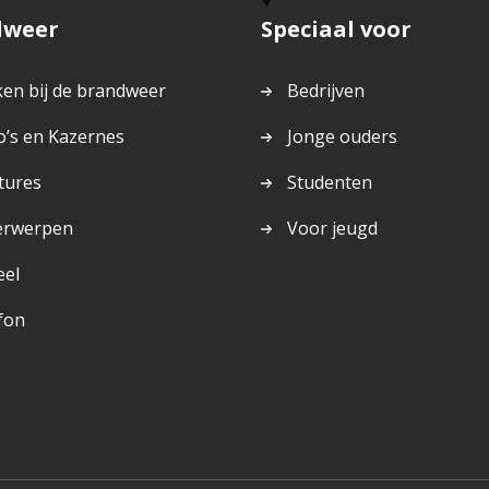
dweer
Speciaal voor
en bij de brandweer
Bedrijven
o’s en Kazernes
Jonge ouders
tures
Studenten
erwerpen
Voor jeugd
eel
fon