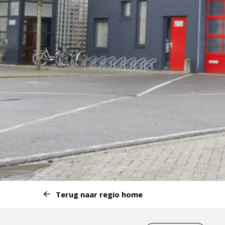
Start
Terug naar regio home
van
het
Eind
menu: