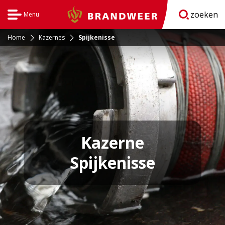
zoeken
Menu
Brandweer
Open
navigatie
Home
Kazernes
Spijkenisse
Kazerne
Spijkenisse