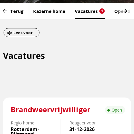
Start
Terug
Kazerne home
Vacatures
Open da
1
van
het
Eind
menu:
van
Dit
Lees voor
het
is
menu
een
Vacatures
externe
pagina
Lees
Brandweervrijwilliger
meer
Open
over
Brandweervrijwilliger
Regio home
Reageer voor
Rotterdam-
31-12-2026