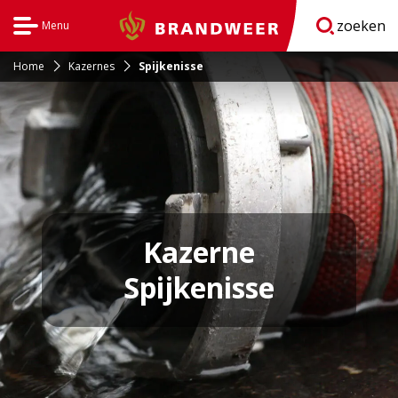
zoeken
Menu
Brandweer
Open
navigatie
Home
Kazernes
Spijkenisse
Kazerne
Spijkenisse