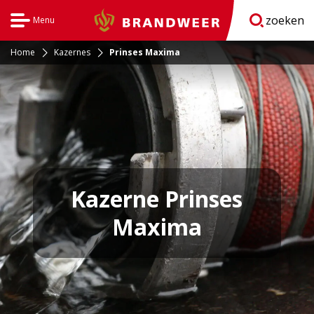
zoeken
Menu
Brandweer
Open
navigatie
Home
Kazernes
Prinses Maxima
Kazerne Prinses
Maxima