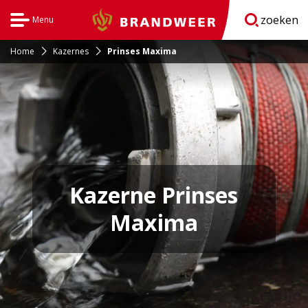
zoeken
Menu
Brandweer
Open
navigatie
Home
Kazernes
Prinses Maxima
Kazerne Prinses
Maxima