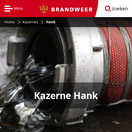
zoeken
Menu
Brandweer
Open
navigatie
Home
Kazernes
Hank
Kazerne Hank