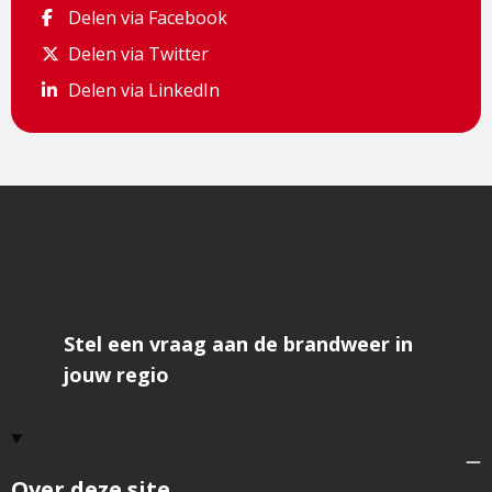
Delen via Facebook
Delen via Facebook
Delen via Twitter
Delen via Twitter
Delen via LinkedIn
Delen via LinkedIn
Stel een vraag aan de brandweer in
jouw regio
Over deze site