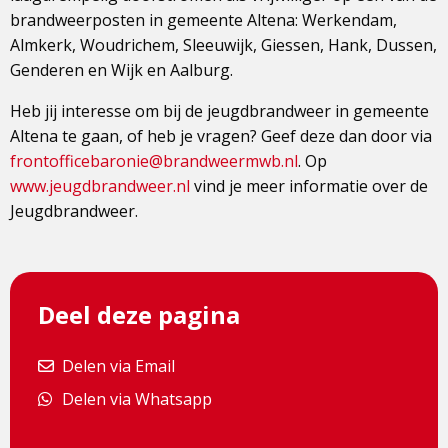
brandweerposten in gemeente Altena: Werkendam,
Almkerk, Woudrichem, Sleeuwijk, Giessen, Hank, Dussen,
Genderen en Wijk en Aalburg.
Heb jij interesse om bij de jeugdbrandweer in gemeente
Altena te gaan, of heb je vragen? Geef deze dan door via
frontofficebaronie@brandweermwb.nl
. Op
www.jeugdbrandweer.nl
vind je meer informatie over de
Jeugdbrandweer.
Deel deze pagina
Delen via Email
Delen via Email
Delen via Whatsapp
Delen via Whatsapp