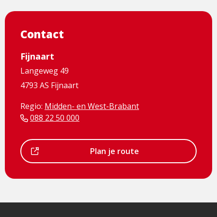
Contact
Fijnaart
Langeweg 49
4793 AS Fijnaart
Regio:
Midden- en West-Brabant
088 22 50 000
Dit
Plan je route
is
een
externe
pagina