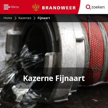
zoeken
Menu
Brandweer
Open
navigatie
Home
Kazernes
Fijnaart
Kazerne Fijnaart