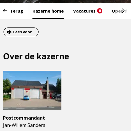
Start
Terug
Kazerne home
Vacatures
Open da
0
van
het
Eind
menu:
van
Dit
Lees voor
het
is
menu
een
Over de kazerne
externe
pagina
Postcommandant
Jan-Willem Sanders