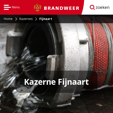
zoeken
Menu
Brandweer
Open
navigatie
Home
Kazernes
Fijnaart
Kazerne Fijnaart