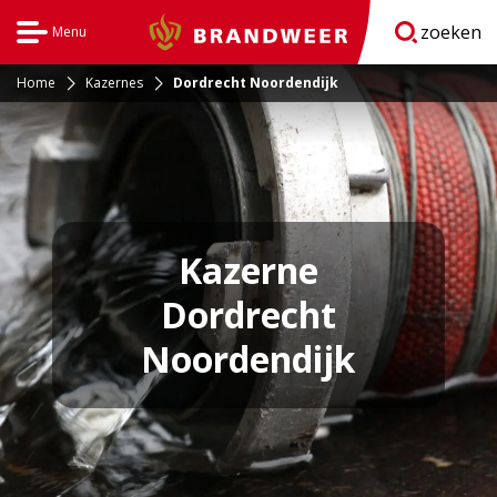
zoeken
Menu
Brandweer
Open
navigatie
Home
Kazernes
Dordrecht Noordendijk
Kazerne
Dordrecht
Noordendijk