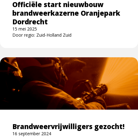
Officiële start nieuwbouw
brandweerkazerne Oranjepark
Dordrecht
15 mei 2025
Door regio: Zuid-Holland Zuid
Lees
meer
over
Brandweervrijwilligers
gezocht!
Brandweervrijwilligers gezocht!
16 september 2024