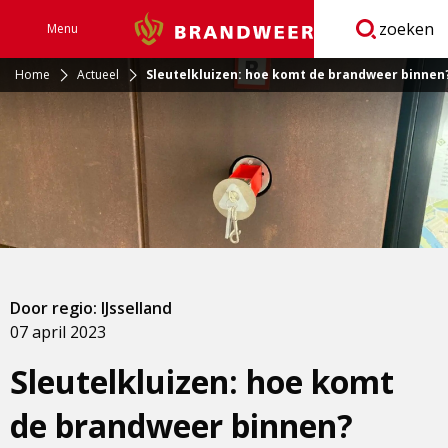
zoeken
Menu
Brandweer
Open
navigatie
Home
Actueel
Sleutelkluizen: hoe komt de brandweer binnen
Door regio: IJsselland
07 april 2023
Sleutelkluizen: hoe komt
de brandweer binnen?