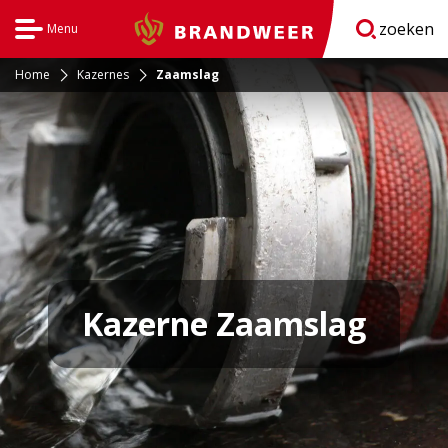
zoeken
Menu
Brandweer
Open
navigatie
Home
Kazernes
Zaamslag
Kazerne Zaamslag