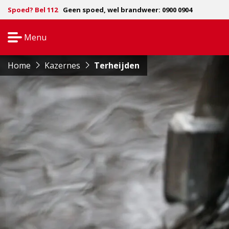
Spoed? Bel 112
Geen spoed, wel brandweer: 0900 0904
Menu
Open
navigatie
Home
Kazernes
Terheijden