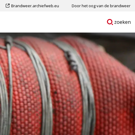
Dit
Brandweer.archiefweb.eu
Door het oog van de brandweer
is
Ga
p
zoeken
een
naar
externe
pagina