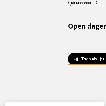
van
Dit
Lees voor
het
is
menu
een
externe
Open dage
pagina
Toon als lijst