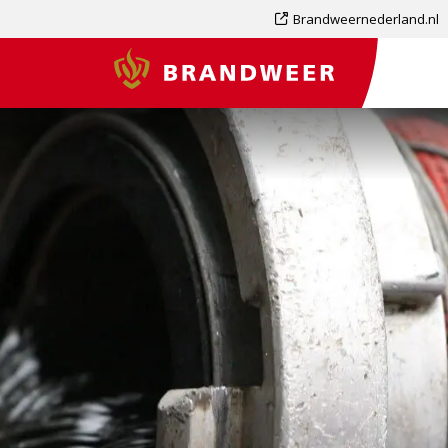
Dit
Brandweernederland.nl
is
Brandweer
een
externe
pagina