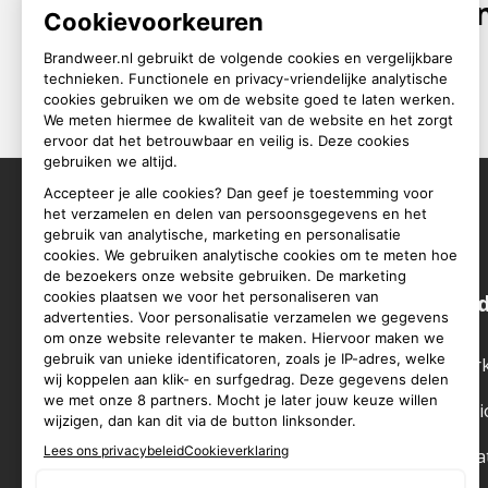
Open dagen
Over deze site
Bran
Feedback
Werk
Cookieverklaring
Regi
Disclaimer
Vaca