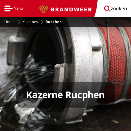
zoeken
Menu
Brandweer
Open
navigatie
Home
Kazernes
Rucphen
Kazerne Rucphen