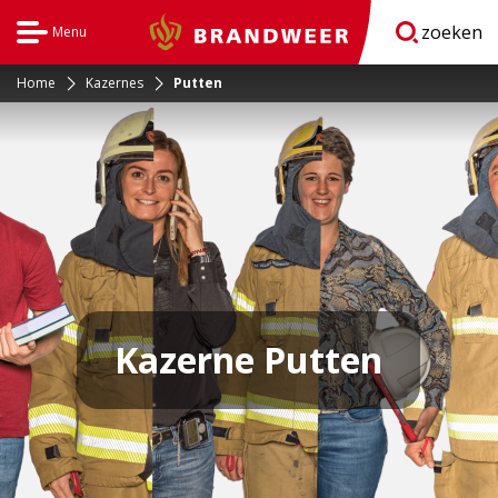
zoeken
Menu
Brandweer
Open
navigatie
Home
Kazernes
Putten
Kazerne Putten