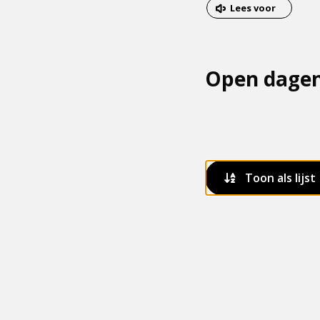
van
Dit
Lees voor
het
is
menu
een
externe
Open dage
pagina
Toon als lijst