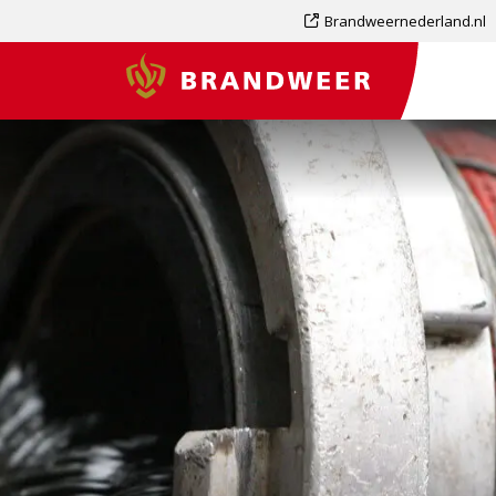
Dit
Brandweernederland.nl
is
Brandweer
een
externe
pagina