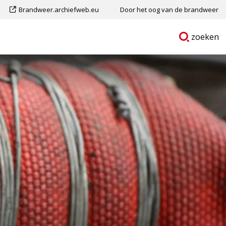
Dit
Brandweer.archiefweb.eu
Door het oog van de brandweer
is
Ga
p
zoeken
een
naar
externe
pagina