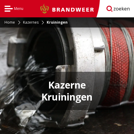
zoeken
Menu
Brandweer
Open
navigatie
Home
Kazernes
Kruiningen
Kazerne
Kruiningen