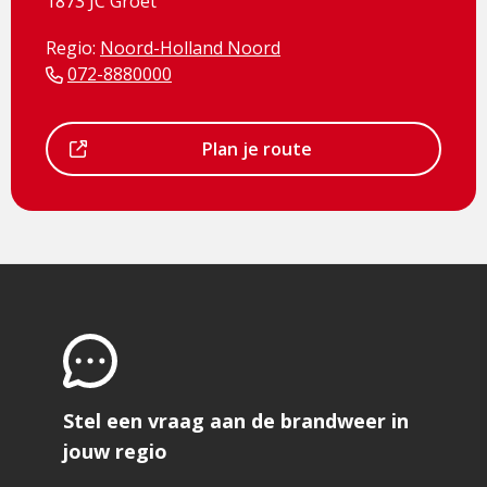
1873 JC Groet
Regio:
Noord-Holland Noord
072-8880000
Dit
Plan je route
is
een
externe
pagina
Stel een vraag aan de brandweer in
jouw regio