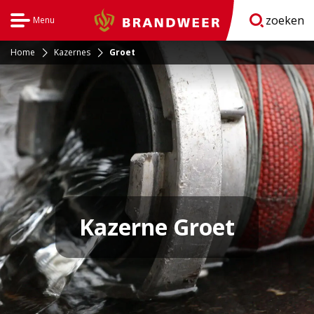
zoeken
Menu
Brandweer
Open
navigatie
Home
Kazernes
Groet
Kazerne Groet