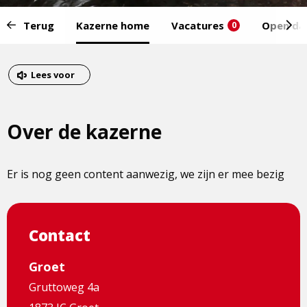
Start
Terug
Kazerne home
Vacatures
Open da
0
van
het
Eind
menu:
van
Dit
Lees voor
het
is
menu
een
Over de kazerne
externe
pagina
Er is nog geen content aanwezig, we zijn er mee bezig
Contact
Groet
Gruttoweg 4a