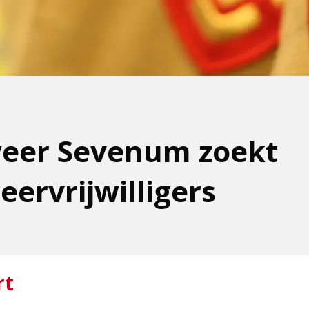
eer Sevenum zoekt
ervrijwilligers
rt