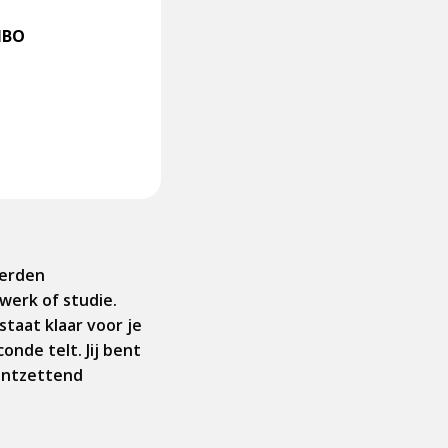
MBO
derden
werk of studie.
staat klaar voor je
conde telt. Jij bent
 ontzettend