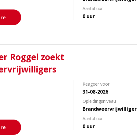
Aantal uur
0 uur
ure
r Roggel zoekt
rvrijwilligers
Reageer voor
31-08-2026
s
Opleidingsniveau
Brandweervrijwillige
Aantal uur
0 uur
ure