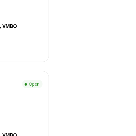
r, VMBO
Open
r, VMBO