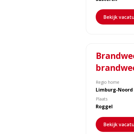
Bekijk vacat
Lees
Brandwee
meer
over
brandwee
Brandweer
Roggel
Regio home
zoekt
Limburg-Noord
brandweervrijwilliger
Plaats
Roggel
Bekijk vacat