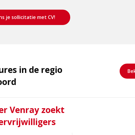
s je sollicitatie met CV!
res in de regio
Bek
oord
r Venray zoekt
rvrijwilligers