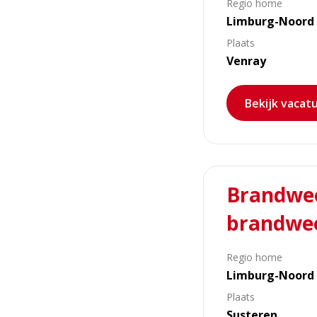
Regio home
zoekt
Limburg-Noord
brandweervrijwilliger
Plaats
Venray
Bekijk vacat
Lees
Brandwee
meer
over
brandwee
Brandweer
Susteren
Regio home
zoekt
Limburg-Noord
brandweervrijwilliger
Plaats
Susteren