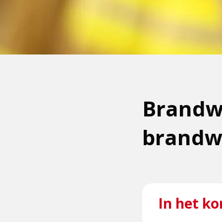
Brandw
brandwe
In het ko