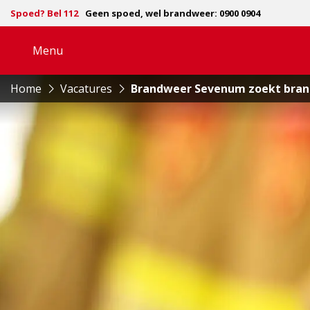
Spoed? Bel 112
Geen spoed, wel brandweer: 0900 0904
Menu
Open
navigatie
Home
Vacatures
Brandweer Sevenum zoekt brand