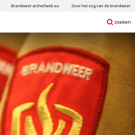
Brandweer.archiefweb.eu
Door het oog van de brandweer
Ga
p
zoeken
naar