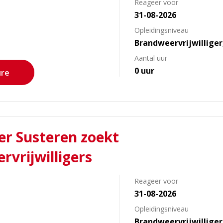
Reageer voor
31-08-2026
s
Opleidingsniveau
Brandweervrijwillige
Aantal uur
0 uur
ure
r Susteren zoekt
rvrijwilligers
Reageer voor
31-08-2026
s
Opleidingsniveau
Brandweervrijwillige