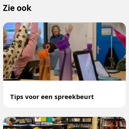
Zie ook
Lees
meer
over
Tips
voor
een
spreekbeurt
Tips voor een spreekbeurt
Lees
meer