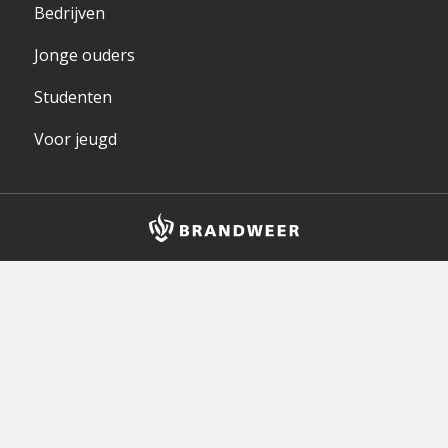
Bedrijven
Jonge ouders
Studenten
Voor jeugd
Brandweer
logo
en
homepagelink