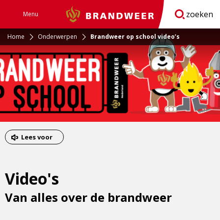
zoeken
Menu
Brandweer
Open
navigatie
Home
Onderwerpen
Brandweer op school video’s
Lees voor
Video's
Van alles over de brandweer