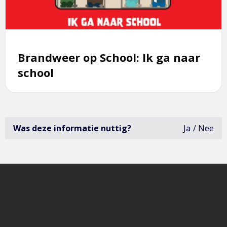
Ik
ga
naar
school
Brandweer op School: Ik ga naar
school
Was deze informatie nuttig?
Ja
Nee
deze
infor
was
niet
erg
bruik
open
het
formu
om
feedb
te