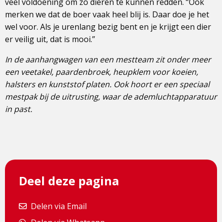
veel voldoening om zo dieren te kunnen redden. “Ook
merken we dat de boer vaak heel blij is. Daar doe je het
wel voor. Als je urenlang bezig bent en je krijgt een dier
er veilig uit, dat is mooi.”
In de aanhangwagen van een mestteam zit onder meer
een veetakel, paardenbroek, heupklem voor koeien,
halsters en kunststof platen. Ook hoort er een speciaal
mestpak bij de uitrusting, waar de ademluchtapparatuur
in past.
Deel deze pagina
Delen via Email
Delen via Email