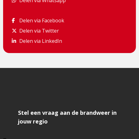
Delen via Whatsapp
Delen via Whatsapp
Delen via Facebook
Delen via Facebook
Delen via Twitter
Delen via Twitter
Delen via LinkedIn
Delen via LinkedIn
Stel een vraag aan de brandweer in
jouw regio