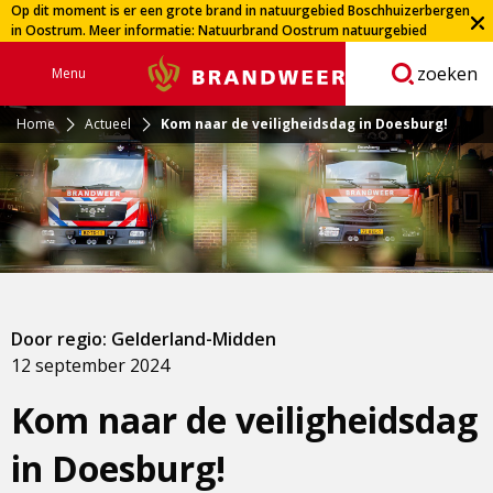
Op dit moment is er een grote brand in natuurgebied Boschhuizerbergen
in Oostrum. Meer informatie:
Natuurbrand Oostrum natuurgebied
Boschhuizerbergen | Veiligheidsregio Limburg-Noord
zoeken
Menu
Brandweer
Open
navigatie
Home
Actueel
Kom naar de veiligheidsdag in Doesburg!
Door regio: Gelderland-Midden
12 september 2024
Kom naar de veiligheidsdag
in Doesburg!