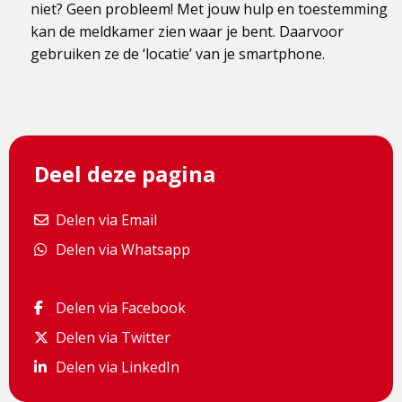
niet? Geen probleem! Met jouw hulp en toestemming
kan de meldkamer zien waar je bent. Daarvoor
gebruiken ze de ‘locatie’ van je smartphone.
Deel deze pagina
Delen via Email
Delen via Email
Delen via Whatsapp
Delen via Whatsapp
Delen via Facebook
Delen via Facebook
Delen via Twitter
Delen via Twitter
Delen via LinkedIn
Delen via LinkedIn