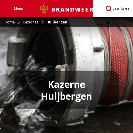
zoeken
Menu
Brandweer
Open
navigatie
Home
Kazernes
Huijbergen
Kazerne
Huijbergen