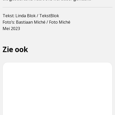
Tekst: Linda Blok / TekstBlok
Foto’s: Bastiaan Miché / Foto Miché
Mei 2023
Zie ook
Lees
meer
over
Werken
bij
de
brandweer