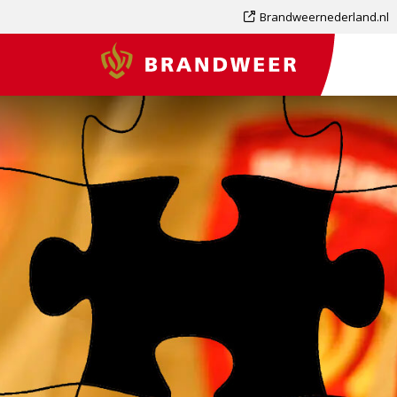
Dit
Brandweernederland.nl
is
Brandweer
een
externe
pagina