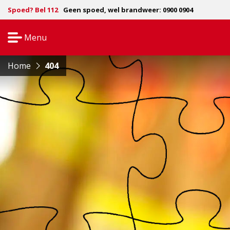
Spoed? Bel 112
Geen spoed, wel brandweer: 0900 0904
Menu
Open
navigatie
Home
404