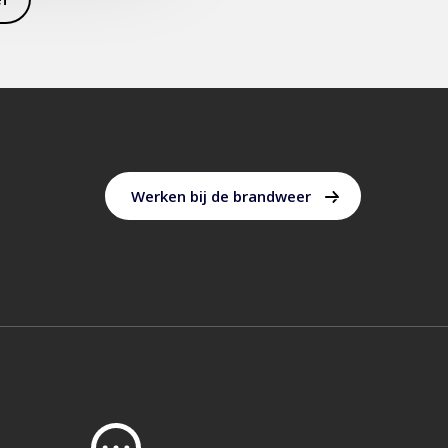
Werken bij de brandweer
oek
e
d