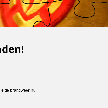
nden!
die de brandweer nu
.