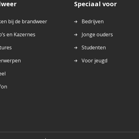
dweer
Speciaal voor
en bij de brandweer
Bedrijven
o’s en Kazernes
Jonge ouders
tures
Studenten
erwerpen
Voor jeugd
eel
fon