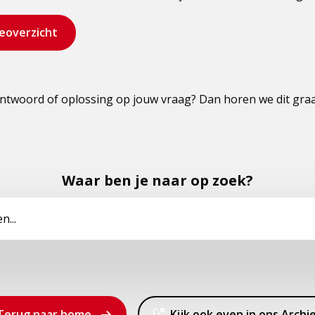
eoverzicht
antwoord of oplossing op jouw vraag? Dan horen we dit graag
Waar ben je naar op zoek?
Dit
Terug naar home
Kijk ook even in ons Archi