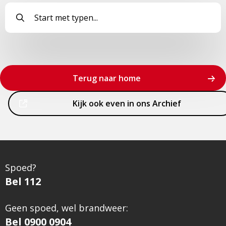
Terug naar home
Dit
Kijk ook even in ons Archief
is
een
externe
pagina
Spoed?
Bel 112
Geen spoed, wel brandweer:
Bel 0900 0904