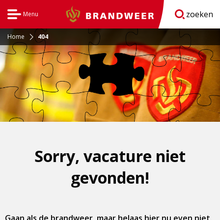
zoeken
Menu
Brandweer
Open
navigatie
Home
404
Sorry, vacature niet
gevonden!
Gaan als de brandweer, maar helaas hier nu even niet.