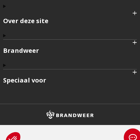
Over deze site
Brandweer
Speciaal voor
Brandweer
logo
en
homepagelink