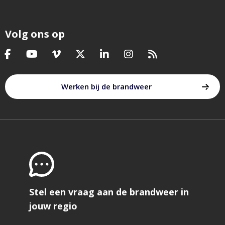
Volg ons op
Bezoek
Bezoek
Bezoek
Bezoek
Bezoek
Bezoek
Bezoek
onze
onze
onze
onze
onze
onze
onze
facebook
youtube
vimeo
twitter
linkedin
instagram
feed
Werken bij de brandweer
pagina
pagina
pagina
pagina
pagina
pagina
Stel een vraag aan de brandweer in
jouw regio