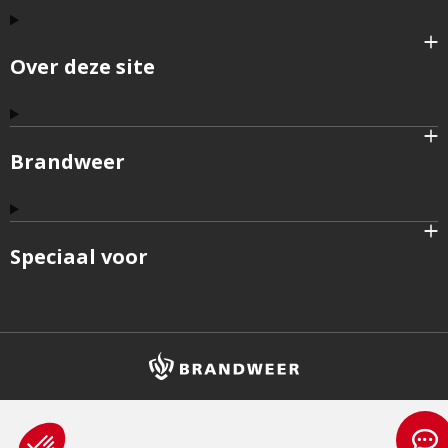
Over deze site
Brandweer
Speciaal voor
Brandweer
logo
en
homepagelink