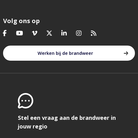
Volg ons op
Bezoek
Bezoek
Bezoek
Bezoek
Bezoek
Bezoek
Bezoek
onze
onze
onze
onze
onze
onze
onze
facebook
youtube
vimeo
twitter
linkedin
instagram
feed
Werken bij de brandweer
pagina
pagina
pagina
pagina
pagina
pagina
Stel een vraag aan de brandweer in
jouw regio