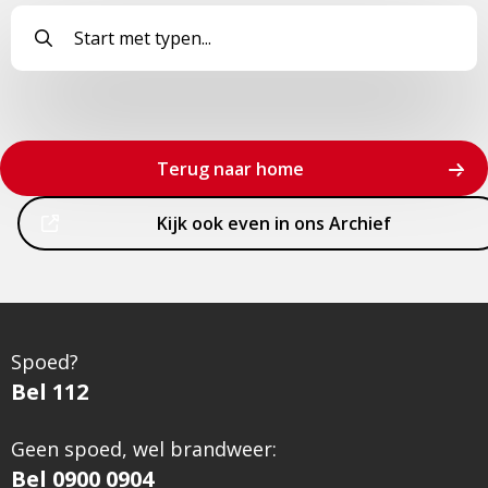
Terug naar home
Dit
Kijk ook even in ons Archief
is
een
externe
pagina
Spoed?
Bel 112
Geen spoed, wel brandweer:
Bel 0900 0904