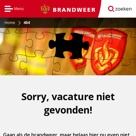
zoeken
Menu
Brandweer
Open
navigatie
Home
404
Sorry, vacature niet
gevonden!
Gaan als de brandweer, maar helaas hier nu even niet.