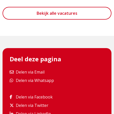
Bekijk alle vacatures
Deel deze pagina
Delen via Email
Delen via Email
Delen via Whatsapp
Delen via Whatsapp
Delen via Facebook
Delen via Facebook
Delen via Twitter
Delen via Twitter
Delen via LinkedIn
Delen via LinkedIn