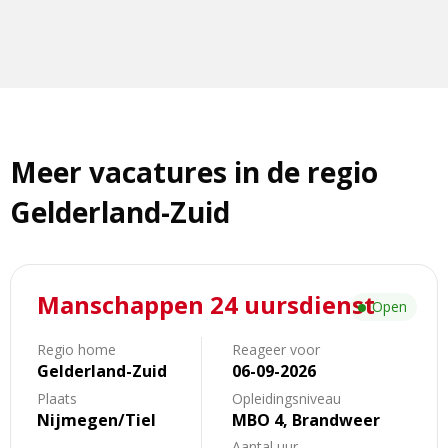
Meer vacatures in de regio
Gelderland-Zuid
Lees
Manschappen 24 uursdienst
meer
Open
over
Manschappen
Regio home
Reageer voor
Gelderland-Zuid
06-09-2026
24
uursdienst
Plaats
Opleidingsniveau
Nijmegen/Tiel
MBO 4, Brandweer
Aantal uur