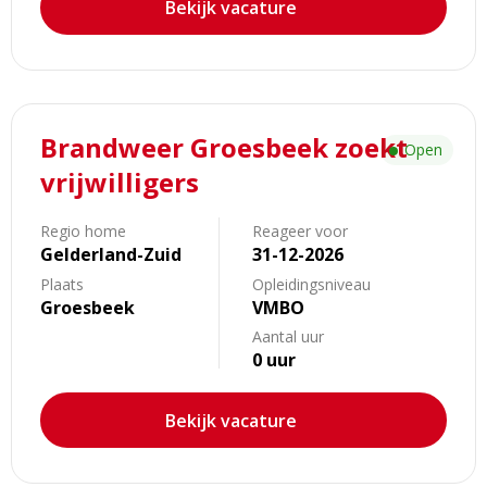
Bekijk vacature
Lees
Brandweer Groesbeek zoekt
meer
Open
over
vrijwilligers
Brandweer
Groesbeek
Regio home
Reageer voor
zoekt
Gelderland-Zuid
31-12-2026
vrijwilligers
Plaats
Opleidingsniveau
Groesbeek
VMBO
Aantal uur
0 uur
Bekijk vacature