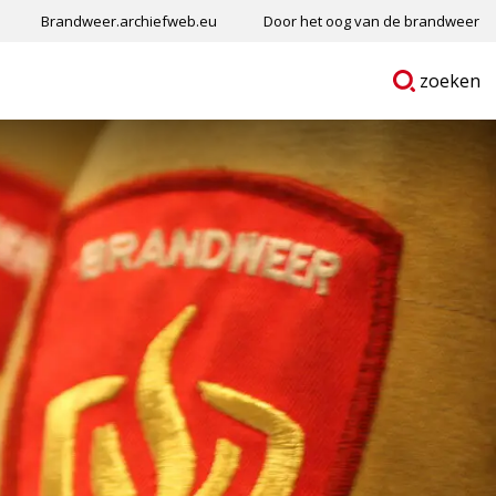
Brandweer.archiefweb.eu
Door het oog van de brandweer
Ga
p
zoeken
naar