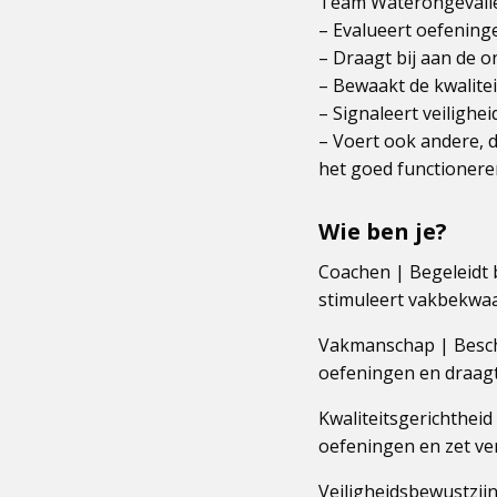
Team Waterongevall
– Evalueert oefeninge
– Draagt bij aan de o
– Bewaakt de kwalitei
– Signaleert veilighei
– Voert ook andere,
het goed functioner
Wie ben je?
Coachen | Begeleidt 
stimuleert vakbekwa
Vakmanschap | Beschi
oefeningen en draagt 
Kwaliteitsgerichthei
oefeningen en zet ve
Veiligheidsbewustzijn 