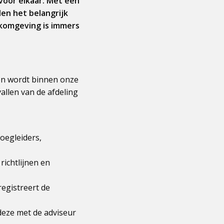
voor elkaar. Met een
den het belangrijk
rkomgeving is immers
 en wordt binnen onze
llen van de afdeling
oegleiders,
richtlijnen en
egistreert de
deze met de adviseur