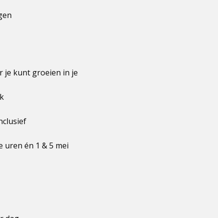
ngen
 je kunt groeien in je
ek
nclusief
e uren én 1 & 5 mei