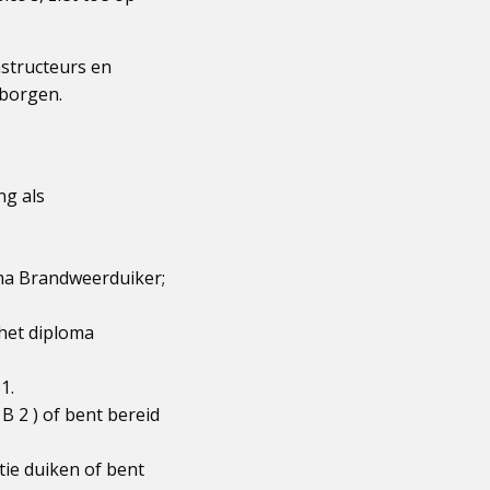
structeurs en
rborgen.
ng als
oma Brandweerduiker;
 het diploma
1.
B 2 ) of bent bereid
tie duiken of bent