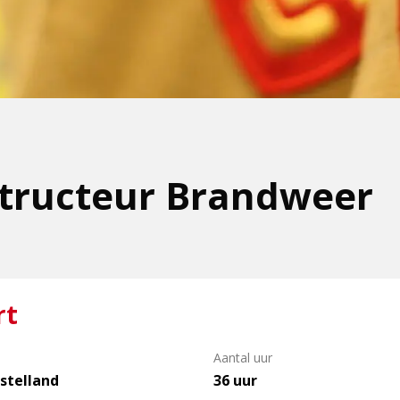
structeur Brandweer
rt
Aantal uur
telland
36 uur