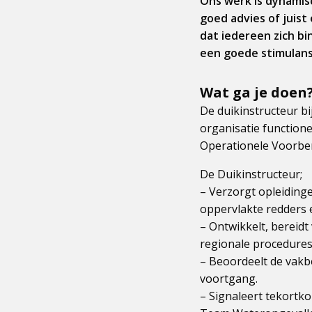
Ons werk is dynamis
goed advies of juist
dat iedereen zich b
een goede stimulans 
Wat ga je doen
De duikinstructeur b
organisatie function
Operationele Voorber
De Duikinstructeur;
– Verzorgt opleiding
oppervlakte redders 
– Ontwikkelt, bereidt
regionale procedures
– Beoordeelt de vakb
voortgang.
– Signaleert tekortk