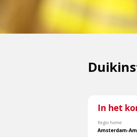
Duikin
In het ko
Regio home
Amsterdam-Ams