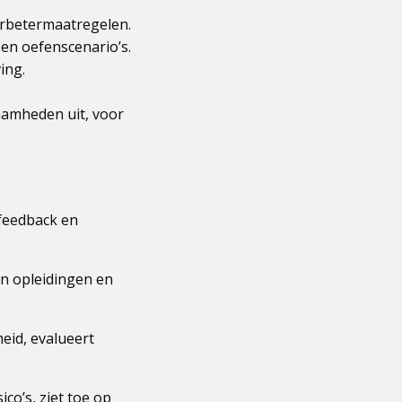
verbetermaatregelen.
 en oefenscenario’s.
ing.
amheden uit, voor
 feedback en
in opleidingen en
eid, evalueert
ico’s, ziet toe op