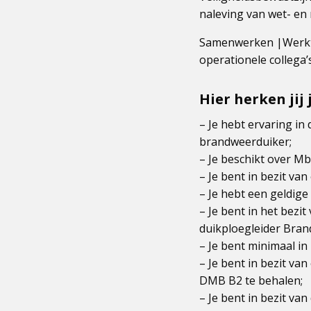
naleving van wet- en 
Samenwerken |Werkt 
operationele collega’
Hier herken jij 
– Je hebt ervaring in
brandweerduiker;
– Je beschikt over M
– Je bent in bezit va
– Je hebt een geldige
– Je bent in het bezi
duikploegleider Bra
– Je bent minimaal in
– Je bent in bezit va
DMB B2 te behalen;
– Je bent in bezit va