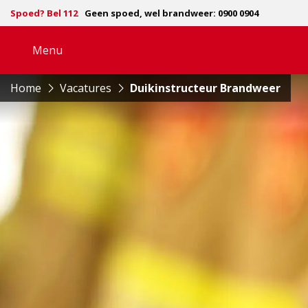
Spoed? Bel 112
Geen spoed, wel brandweer: 0900 0904
Menu
Open
navigatie
Home
Vacatures
Duikinstructeur Brandweer