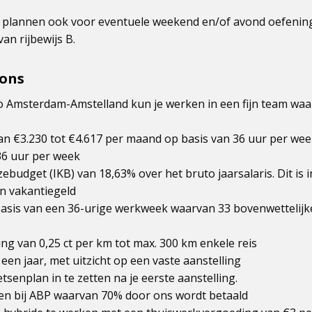
n te plannen ook voor eventuele weekend en/of avond oefeni
van rijbewijs B.
 ons
io Amsterdam-Amstelland kun je werken in een fijn team waar
 van €3.230 tot €4.617 per maand op basis van 36 uur per we
36 uur per week
ebudget (IKB) van 18,63% over het bruto jaarsalaris. Dit is i
en vakantiegeld
basis van een 36-urige werkweek waarvan 33 bovenwettelijk
ng van 0,25 ct per km tot max. 300 km enkele reis
 een jaar, met uitzicht op een vaste aanstelling
etsenplan in te zetten na je eerste aanstelling.
en bij ABP waarvan 70% door ons wordt betaald