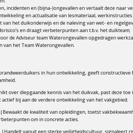
en.
n, incidenten en (bijna-)ongevallen en vertaalt deze naar 
ntwikkeling en actualisatie van lesmateriaal, werkinstructies
t van het duikonderwijs en de naleving van wet- en regelgev
dsrisico’s en draagt verbeterpunten aan t.b.v. het duikteam;
 door de Adviseur team Waterongevallen opgedragen werkza
en van het Team Waterongevallen.
brandweerduikers in hun ontwikkeling, geeft constructieve
amheid.
kt over diepgaande kennis van het duikvak, past deze toe 
actief bij aan de verdere ontwikkeling van het vakgebied.
d |Bewaakt de kwaliteit van opleidingen, toetst vakbekwaamh
rbeterpunten om in concrete acties.
|Handelt vanuit een sterke veiligheidscultuur, signaleert ris