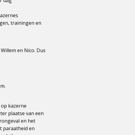
r dag
kazernes
ngen, trainingen en
 Willem en Nico. Dus
am.
 op kazerne
ter plaatse van een
rongeval en het
.t paraatheid en