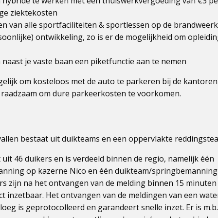
 hybride te werken met een thuiswerkvergoeding van €3 pe
age ziektekosten
en van alle sportfaciliteiten & sportlessen op de brandweer
oonlijke) ontwikkeling, zo is er de mogelijkheid om opleidi
 naast je vaste baan een piketfunctie aan te nemen
gelijk om kosteloos met de auto te parkeren bij de kantoren
ijn raadzaam om dure parkeerkosten te voorkomen.
llen bestaat uit duikteams en een oppervlakte reddingste
uit 46 duikers en is verdeeld binnen de regio, namelijk één
nning op kazerne Nico en één duikteam/springbemanning
rs zijn na het ontvangen van de melding binnen 15 minuten 
ct inzetbaar. Het ontvangen van de meldingen van een wate
loeg is geprotocolleerd en garandeert snelle inzet. Er is m.b