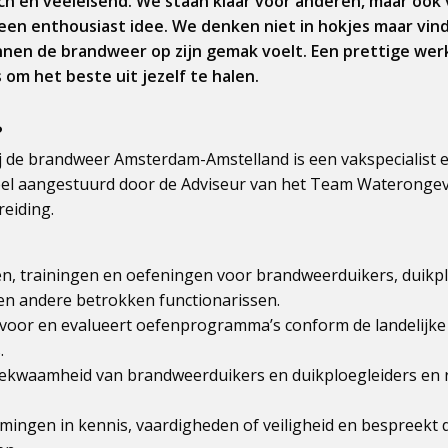
ch en veeleisend. We staan klaar voor anderen, maar ook 
 een enthousiast idee. We denken niet in hokjes maar vin
innen de brandweer op zijn gemak voelt. Een prettige we
om het beste uit jezelf te halen.
?
ij de brandweer Amsterdam-Amstelland is een vakspecialist
eel aangestuurd door de Adviseur van het Team Waterongeva
eiding.
en, trainingen en oefeningen voor brandweerduikers, duikpl
en andere betrokken functionarissen.
 voor en evalueert oefenprogramma’s conform de landelijke 
.
ekwaamheid van brandweerduikers en duikploegleiders en r
omingen in kennis, vaardigheden of veiligheid en bespreekt 