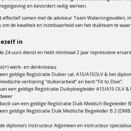
regelgeving en bevordert veilig werken.
effectief samen met de adviseur Team Waterongevallen, in
s om de kwaliteit en inzetbaarheid van het duikteam te waa
jezelf in
 de 24 uurs dienst en hebt minimaal 2 jaar repressieve ervari
bo(+) werk- en denkniveau;
n een geldige Registratie Duiker cat. A15/A15OLV & het dipl
 medische verklaring “duikerarbeid” en bent “Fit to Dive”;
t van een geldige Registratie Duikploegleider A15/A15 OLV &
ndweer
 bezit van een geldige Registratie Duik Medisch Begeleider B
n een geldige Registratie Duik Medische Begeleider B 2 (DMB 
n de diploma’s Instructeur Algemeen en instructeur specialisa