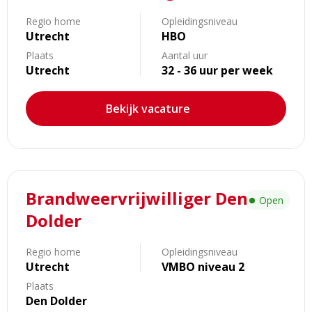
Vakbekwaamheid
Regio home
Opleidingsniveau
-
Utrecht
HBO
Crisisbeheersing
Plaats
Aantal uur
Utrecht
32 - 36 uur per week
Bekijk vacature
Lees
Brandweervrijwilliger Den
meer
Open
over
Dolder
Brandweervrijwilliger
Den
Regio home
Opleidingsniveau
Dolder
Utrecht
VMBO niveau 2
Plaats
Den Dolder