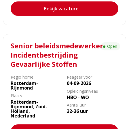
Bekijk vacature
Lees
Senior beleidsmedewerker
meer
Open
over
Incidentbestrijding
Senior
Gevaarlijke Stoffen
beleidsmedewerker
Incidentbestrijding
Regio home
Reageer voor
Gevaarlijke
Rotterdam-
04-09-2026
Stoffen
Rijnmond
Opleidingsniveau
Plaats
HBO - WO
Rotterdam-
Aantal uur
Rijnmond, Zuid-
Holland,
32-36 uur
Nederland