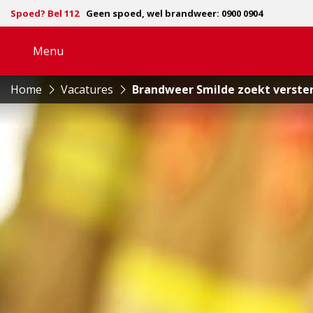
Spoed? Bel 112
Geen spoed, wel brandweer: 0900 0904
Menu
Open
navigatie
Home
Vacatures
Brandweer Smilde zoekt verster