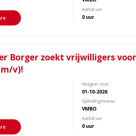
Aantal uur
0 uur
ure
 Borger zoekt vrijwilligers voo
(m/v)!
Reageer voor
01-10-2026
Opleidingsniveau
VMBO
Aantal uur
0 uur
ure