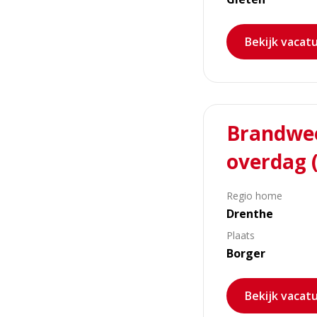
Bekijk vacat
Lees
Brandweer
meer
over
overdag 
Brandweer
Borger
Regio home
zoekt
Drenthe
vrijwilligers
voor
Plaats
overdag
Borger
(m/v)!
Bekijk vacat