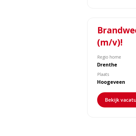
Lees
Brandwee
meer
over
(m/v)!
Brandweer
Hoogeveen
Regio home
zoekt
Drenthe
vrijwilligers
(m/v)!
Plaats
Hoogeveen
Bekijk vacat