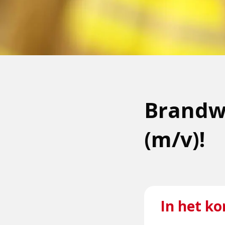
Brandwe
(m/v)!
In het ko