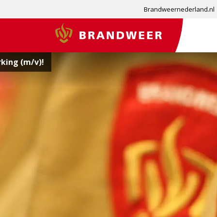
Brandweernederland.nl
Brandweer
king (m/v)!