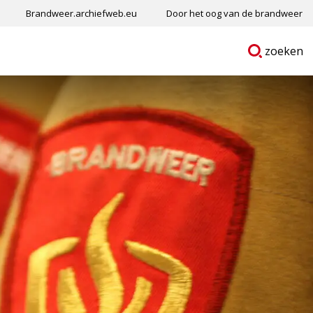
Brandweer.archiefweb.eu
Door het oog van de brandweer
Ga
p
zoeken
naar