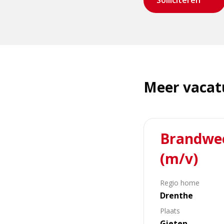
Solliciteren
Meer vacatu
Lees
Brandweer
meer
over
(m/v)
Brandweer
Gieten
Regio home
zoekt
Drenthe
nieuwe
vrijwilligers
Plaats
(m/v)
Gieten