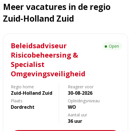
Meer vacatures in de regio
Zuid-Holland Zuid
Lees
Beleidsadviseur
meer
Open
over
Risicobeheersing &
Beleidsadviseur
Specialist
Risicobeheersing
Omgevingsveiligheid
&
Specialist
Omgevingsveiligheid
Regio home
Reageer voor
Zuid-Holland Zuid
30-08-2026
Plaats
Opleidingsniveau
Dordrecht
WO
Aantal uur
36 uur