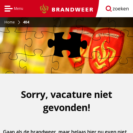
zoeken
Menu
Brandweer
Open
navigatie
Home
404
Sorry, vacature niet
gevonden!
Gaan als de brandweer, maar helaas hier nu even niet.