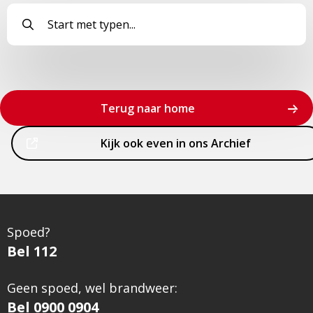
Terug naar home
Dit
Kijk ook even in ons Archief
is
een
externe
pagina
Spoed?
Bel 112
Geen spoed, wel brandweer:
Bel 0900 0904