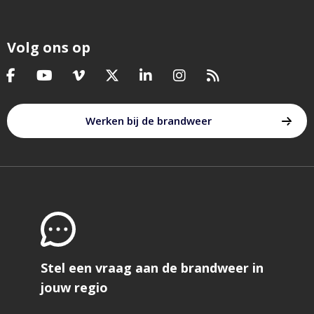
Volg ons op
Bezoek
Bezoek
Bezoek
Bezoek
Bezoek
Bezoek
Bezoek
onze
onze
onze
onze
onze
onze
onze
facebook
youtube
vimeo
twitter
linkedin
instagram
feed
Werken bij de brandweer
pagina
pagina
pagina
pagina
pagina
pagina
Stel een vraag aan de brandweer in
jouw regio