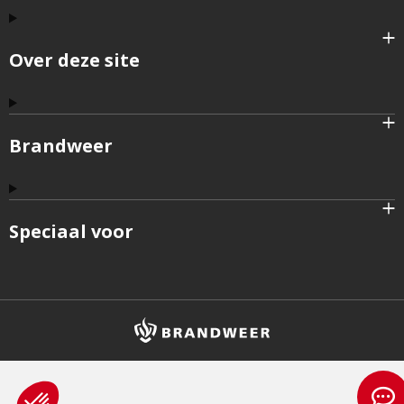
Over deze site
Brandweer
Speciaal voor
Brandweer
logo
en
homepagelink